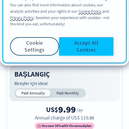
You can also find more information about cookies, our
KAYIT OL
PRO
analytic activities and your rights in our
Cookie Policy
and
Privacy Policy
. Sweeten your experience with cookies - not
the kind you eat, unfortunately!
Planlar ve
Fiyatlandırma
Cookie
Accept All
Settings
Cookies
Mükemmel planı bulun. Ücretsiz 14 gün ile başlayın.
BAŞLANGIÇ
Bireyler için ideal
Paid Annually
Paid Monthly
9.99
US$
/ay
Annual charge of
US$
119.88
You save 50% with the annual plan