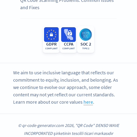
and Fixes
GDPR
CCPA
SOC 2
COMPLIANT
COMPLIANT
TYPE 2
We aim to use inclusive language that reflects our
commitment to equity, inclusion, and belonging. As
we continue to evolve our approach, some older
content may not yet reflect our current standards.
Learn more about our core values
here
.
© qr-code-generator.com 2026, "QR Code" DENSO WAVE
INCORPORATED şirketinin tescilli ticari markasıdır