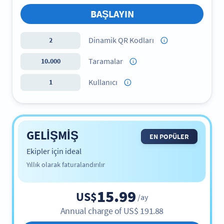
BAŞLAYIN
Dinamik QR Kodları
2
Taramalar
10.000
Kullanıcı
1
GELIŞMIŞ
EN POPÜLER
Ekipler için ideal
Yıllık olarak faturalandırılır
15.99
US$
/ay
Annual charge of
US$
191.88